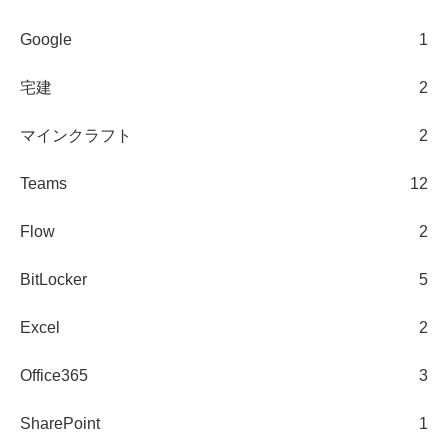
Google
1
宅建
2
マインクラフト
2
Teams
12
Flow
2
BitLocker
5
Excel
2
Office365
3
SharePoint
1