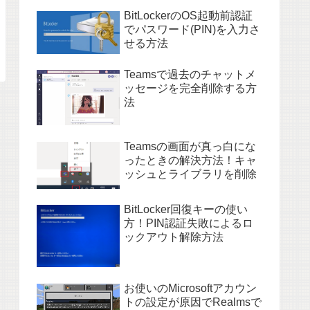
BitLockerのOS起動前認証
でパスワード(PIN)を入力さ
せる方法
Teamsで過去のチャットメ
ッセージを完全削除する方
法
Teamsの画面が真っ白にな
ったときの解決方法！キャ
ッシュとライブラリを削除
BitLocker回復キーの使い
方！PIN認証失敗によるロ
ックアウト解除方法
お使いのMicrosoftアカウン
トの設定が原因でRealmsで