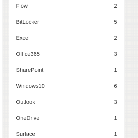
Flow
2
BitLocker
5
Excel
2
Office365
3
SharePoint
1
Windows10
6
Outlook
3
OneDrive
1
Surface
1